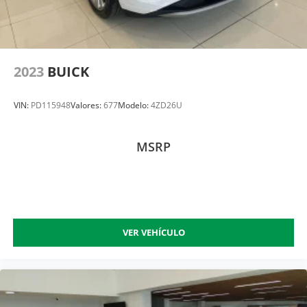
2023
BUICK
VIN:
PD115948
Valores:
677
Modelo:
4ZD26U
MSRP
VER VEHÍCULO