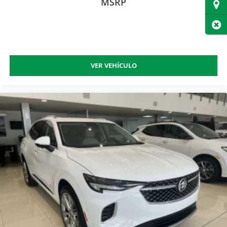
MSRP
Dire
Cer
VER VEHÍCULO