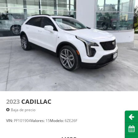
2023
CADILLAC
Baja de precio
Abri
VIN:
PF101904
Valores:
15
Modelo:
6ZE26F
Cita