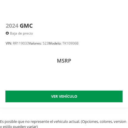
2024
GMC
Baja de precio
VIN:
RR119033
Valores:
523
Modelo:
TK10906B
MSRP
VER VEHÍCULO
Es posible que no represente el vehiculo actual. (Opciones, colores, version
y estilo pueden variar)