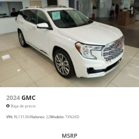
2024
GMC
Baja de precio
VIN:
RL131364
Valores:
22
Modelo:
TXN26D
MSRP