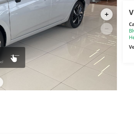
V
Ca
Bl
He
V