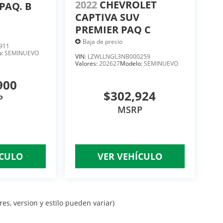
2022
CHEVROLET
PAQ. B
CAPTIVA SUV
PREMIER PAQ C
Baja de precio
911
o:
SEMINUEVO
VIN:
LZWLLNGL3NB000259
Valores:
202627
Modelo:
SEMINUEVO
900
$302,924
P
MSRP
ÍCULO
VER VEHÍCULO
es, version y estilo pueden variar)