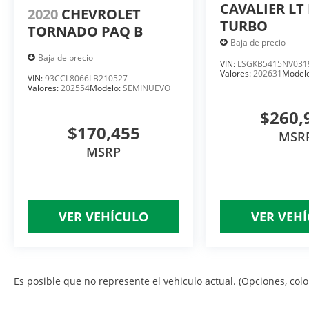
CAVALIER LT 
2020
CHEVROLET
TURBO
TORNADO PAQ B
Baja de precio
Baja de precio
VIN:
LSGKB5415NV031
Valores:
202631
Model
VIN:
93CCL8066LB210527
Valores:
202554
Modelo:
SEMINUEVO
$260,
$170,455
MSR
MSRP
VER VEHÍCULO
VER VEH
Es posible que no represente el vehiculo actual. (Opciones, color